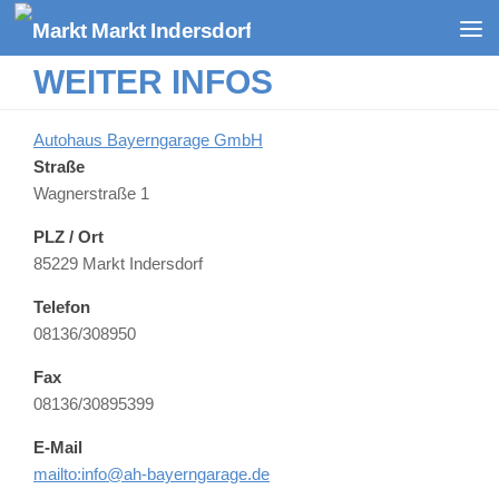
Zum Inhalt springen
WEITER INFOS
Autohaus Bayerngarage GmbH
Straße
Wagnerstraße 1
PLZ / Ort
85229 Markt Indersdorf
Telefon
08136/308950
Fax
08136/30895399
E-Mail
mailto:info@ah-bayerngarage.de