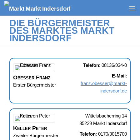
Zum Inhalt springen
DIE BÜRGERMEISTER
DES MARKTES MARKT
INDERSDORF
Telefon
:
08136/934-0
E-Mail
:
Obesser
Franz
franz.obesser@markt-
Erster Bürgermeister
indersdorf.de
Wittelsbacherring 14
85229
Markt Indersdorf
Keller
Peter
Telefon
:
0170/3015700
Zweiter Bürgermeister