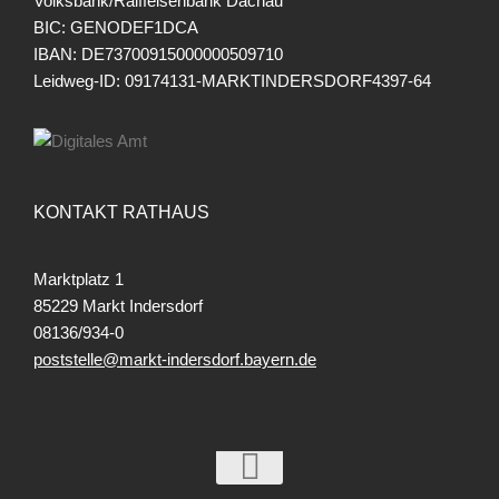
Volksbank/Raiffeisenbank Dachau
BIC: GENODEF1DCA
IBAN: DE73700915000000509710
Leidweg-ID: 09174131-MARKTINDERSDORF4397-64
KONTAKT RATHAUS
Marktplatz 1
85229 Markt Indersdorf
08136/934-0
poststelle@markt-indersdorf.bayern.de