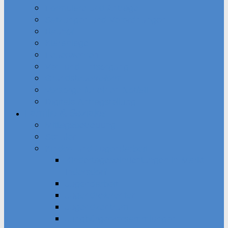
Formulare und Anträge
Satzungen und Verordnungen
Bauhof
Kläranlage
Feuerwehren
Ver- und Entsorgung
Grundsteuerreform
Vorsorge für einen Notfall
Digitale Antragstellung
Familie & Soziales
Mittagsbetreuung
Schulen
Kinder- und Jugendarbeit
Kindertageseinrichtungen in Markt
Indersdorf
Jugendarbeit
Jugendreferenten
Jugendzentrum
Jungbürgerversammlungen