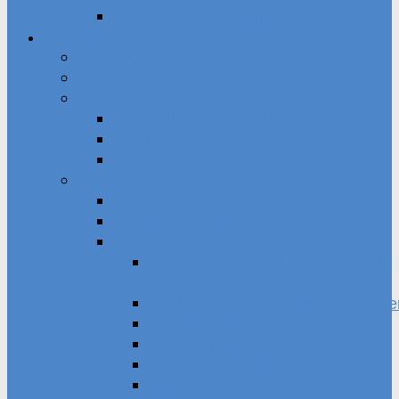
Eine kleine Wappenkunde
Rathaus & Politik
Ansprechpartner
Online-Terminvereinbarung
Kommunalpolitik
Der Marktgemeinderat
Die Ausschüsse
Informationsportal Sitzungen
Die Verwaltung
Die Bürgermeister
Hauptverwaltung
Bürgerbüro
An-, Ab- und Ummeldung in Markt
Indersdorf
Auskunft- und Übermittlungssperre
Beglaubigung
Fischereischeine
Fundangelegenheiten
Führungszeugnis