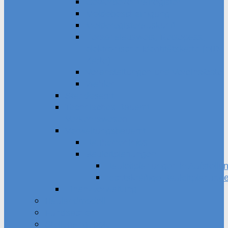
Gewerbezentralregister
Meldebescheinigung
Melderegisterauskunft
Personalausweis, Reisepass,
elektronische Identitätskarte (eID-
Karte)
Veranstaltungen und Vereinsfeste
Wahlen
Standesamt
Technisches Bauamt –
Verkehrswesen
Verwaltungsbauamt
Bauherreninfos
Bauleitplanungen
Bauleitplanungen in Aufstellu
rechtskräftige Bauleitplanung
Finanzverwaltung
Baulandmodell
Fundsachen
Stellenangebote