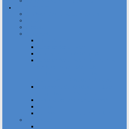
Rentenanträge und -beratung
Die Gemeinde
Grußwort des 1. Bürgermeisters
Fotogalerie
Ortsteile
Geschichte
Frühe Geschichte
Geschichtliche Daten
Geschichte des Ortsteils Glonn
Geschichtliche Daten über Ainhofen,
Schloss Frauenhofen, Glonn,
Hirtlbach, Langenpettenbach,
Niederroth und Westerholzhausen
Geschichte der Ortsteile Hirtlbach,
Hörgenbach und Neusreuth
Das Augustiner-Chorherrenstift
Salesianerinnen
Der Isidori – Bund zu Indersdorf
Das Wappen
Eine kleine Wappenkunde