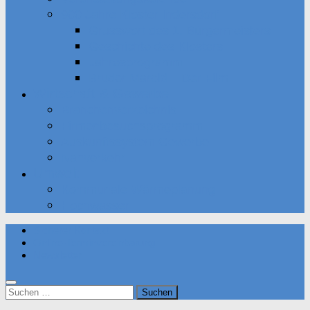
900 Jahre Kloster Indersdorf
Grusswort des 1. Bürgermeisters
Geschichte des Klosters
Jahresprogramm
Bruder Marold – Der Film
Wirtschaft & Gewerbe
Branchenverzeichnis
Firmenbesuchsprogramm
Auskunftssystem Gewerbe
Nahverkehr
Umwelt
Kommunale Wärmeplanung
Hochwasser
Sicherer Kontakt
Online-Terminvereinbarung
Newsletter
Suchen
nach: