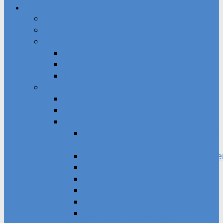
Rathaus & Politik
Ansprechpartner
Online-Terminvereinbarung
Kommunalpolitik
Der Marktgemeinderat
Die Ausschüsse
Informationsportal Sitzungen
Die Verwaltung
Die Bürgermeister
Hauptverwaltung
Bürgerbüro
An-, Ab- und Ummeldung in Markt
Indersdorf
Auskunft- und Übermittlungssperre
Beglaubigung
Fischereischeine
Fundangelegenheiten
Führungszeugnis
Gewerbeangelegenheiten