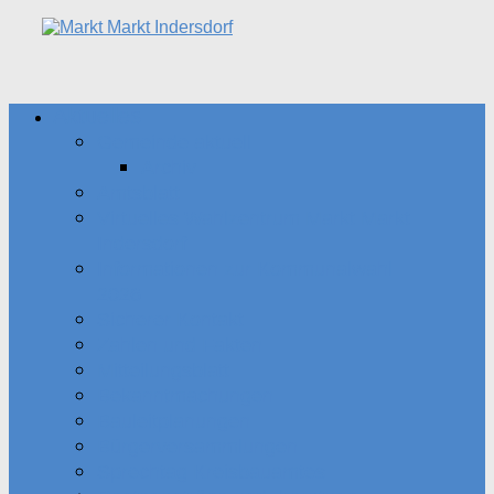
Aktuelles
Gemeinde aktuell
Archiv
Amtsblatt
Virtuelles Wahlzentrum Markt Markt
Indersdorf
Informationen zur Kommunalwahl
2026
Sicherer Kontakt
Zahlen und Fakten
Mitteilungsblatt
Bekanntmachungen
Bauleitplanungen
Bürgerversammlungen
Sprechtag Kreisbauamtes