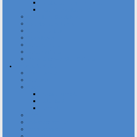
Jungbürgerversammlungen
Jugendfreizeitgelände
Öffentliche Spielplätze
Nachbarschaftshilfe
Seniorenarbeit
Sozialticket
Bürgerehrung
Bürgerstiftung
Maria Gschwendter-Stiftung
Freizeit & Kultur
Krammärkte
Bücherei
Sport
Freibad Ainhofen
Hallenbad
Turnhalle
Kirchen
Volkshochschule
Vereinsregister
Veranstaltungskalender