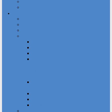
Sprechtag Kreisbauamtes
Rentenanträge und -beratung
Die Gemeinde
Grußwort des 1. Bürgermeisters
Fotogalerie
Ortsteile
Geschichte
Frühe Geschichte
Geschichtliche Daten
Geschichte des Ortsteils Glonn
Geschichtliche Daten über Ainhofen,
Schloss Frauenhofen, Glonn,
Hirtlbach, Langenpettenbach,
Niederroth und Westerholzhausen
Geschichte der Ortsteile Hirtlbach,
Hörgenbach und Neusreuth
Das Augustiner-Chorherrenstift
Salesianerinnen
Der Isidori – Bund zu Indersdorf
Das Wappen