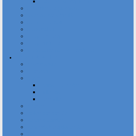
Jugendfreizeitgelände
Öffentliche Spielplätze
Nachbarschaftshilfe
Seniorenarbeit
Sozialticket
Bürgerehrung
Bürgerstiftung
Maria Gschwendter-Stiftung
Freizeit & Kultur
Krammärkte
Bücherei
Sport
Freibad Ainhofen
Hallenbad
Turnhalle
Kirchen
Volkshochschule
Vereinsregister
Veranstaltungskalender
900 Jahre Kloster Indersdorf