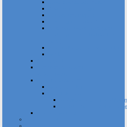
Gewerbeangelegenheiten
Gewerbezentralregister
Meldebescheinigung
Melderegisterauskunft
Personalausweis, Reisepass,
elektronische Identitätskarte (eID-
Karte)
Veranstaltungen und Vereinsfeste
Wahlen
Standesamt
Technisches Bauamt –
Verkehrswesen
Verwaltungsbauamt
Bauherreninfos
Bauleitplanungen
Bauleitplanungen in Aufstellu
rechtskräftige Bauleitplanung
Finanzverwaltung
Baulandmodell
Fundsachen