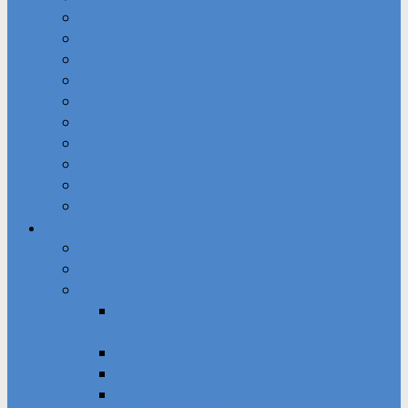
Stellenangebote
Formulare und Anträge
Satzungen und Verordnungen
Bauhof
Kläranlage
Feuerwehren
Ver- und Entsorgung
Grundsteuerreform
Vorsorge für einen Notfall
Digitale Antragstellung
Familie & Soziales
Mittagsbetreuung
Schulen
Kinder- und Jugendarbeit
Kindertageseinrichtungen in Markt
Indersdorf
Jugendarbeit
Jugendreferenten
Jugendzentrum