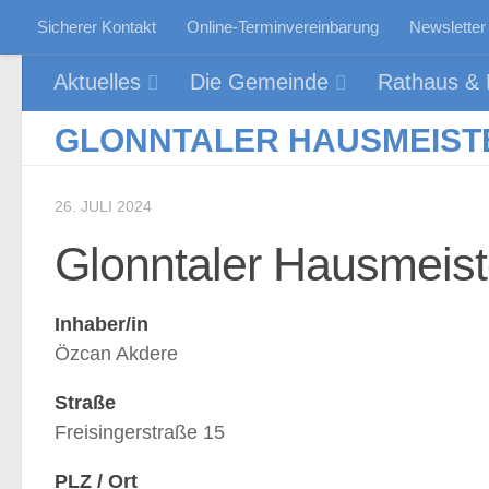
Sicherer Kontakt
Online-Terminvereinbarung
Newsletter
Zum Inhalt springen
Aktuelles
Die Gemeinde
Rathaus & P
GLONNTALER HAUSMEIST
26. JULI 2024
Glonntaler Hausmeist
Inhaber/in
Özcan Akdere
Straße
Freisingerstraße 15
PLZ / Ort