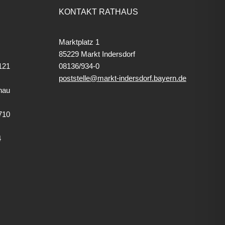
KONTAKT RATHAUS
Marktplatz 1
85229 Markt Indersdorf
121
08136/934-0
poststelle@markt-indersdorf.bayern.de
hau
710
4