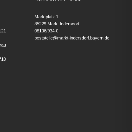
Marktplatz 1
85229 Markt Indersdorf
121
08136/934-0
poststelle@markt-indersdorf.bayern.de
hau
710
4