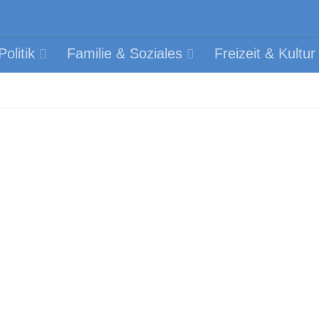
olitik
Familie & Soziales
Freizeit & Kultur
n