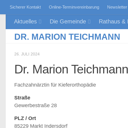
Sicherer Kontakt
Online-Terminvereinbarung
Newsletter
Zum Inhalt springen
Aktuelles
Die Gemeinde
Rathaus & P
DR. MARION TEICHMANN
26. JULI 2024
Dr. Marion Teichman
Fachzahnärztin für Kieferorthopädie
Straße
Gewerbestraße 28
PLZ / Ort
85229 Markt Indersdorf