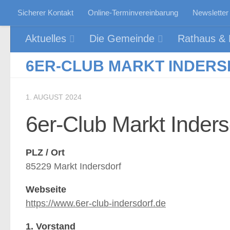
Sicherer Kontakt
Online-Terminvereinbarung
Newsletter
Zum Inhalt springen
Aktuelles
Die Gemeinde
Rathaus & P
6ER-CLUB MARKT INDER
1. AUGUST 2024
6er-Club Markt Inders
PLZ / Ort
85229 Markt Indersdorf
Webseite
https://www.6er-club-indersdorf.de
1. Vorstand