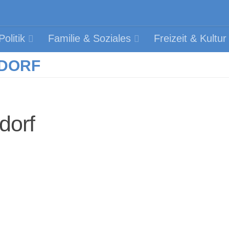
olitik
Familie & Soziales
Freizeit & Kultur
SDORF
dorf