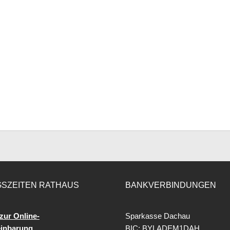
SZEITEN RATHAUS
BANKVERBINDUNGEN
zur Online-
Sparkasse Dachau
einbarung
BIC: BYLADEM1DAH