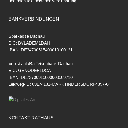
und nach telefonischer Vereinbarung
BANKVERBINDUNGEN
Sparkasse Dachau
BIC: BYLADEM1DAH
IBAN: DE34700515400010100121
Volksbank/Raiffeisenbank Dachau
BIC: GENODEF1DCA
IBAN: DE73700915000000509710
Leidweg-ID: 09174131-MARKTINDERSDORF4397-64
KONTAKT RATHAUS