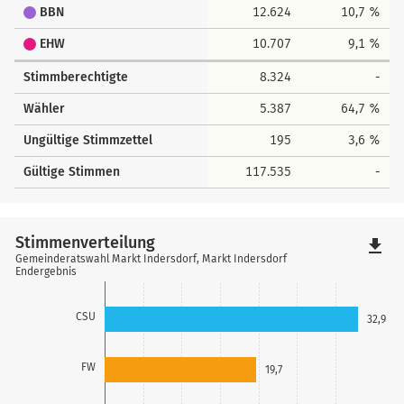
BBN
12.624
10,7 %
EHW
10.707
9,1 %
Stimmberechtigte
8.324
-
Wähler
5.387
64,7 %
Ungültige Stimmzettel
195
3,6 %
Gültige Stimmen
117.535
-
Stimmenverteilung
file_download
Gemeinderatswahl Markt Indersdorf, Markt Indersdorf
Endergebnis
CSU
32,9
FW
19,7