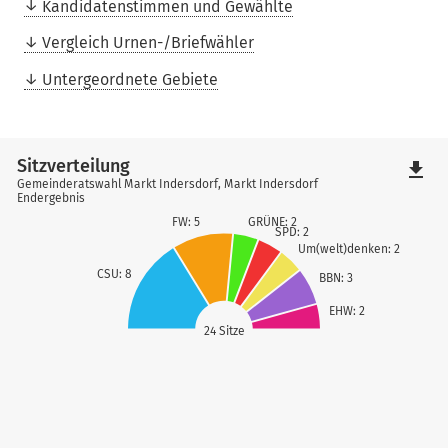
Kandidatenstimmen und Gewählte
Vergleich Urnen-/Briefwähler
Untergeordnete Gebiete
Sitzverteilung
file_download
Gemeinderatswahl Markt Indersdorf, Markt Indersdorf
Endergebnis
FW: 5
GRÜNE: 2
SPD: 2
Um(welt)denken: 2
CSU: 8
BBN: 3
EHW: 2
24 Sitze