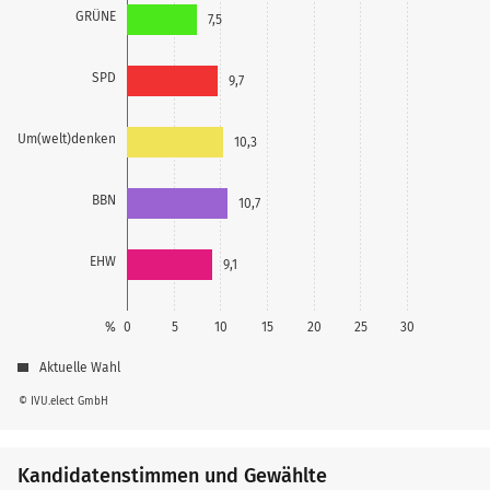
GRÜNE
7,5
SPD
9,7
Um(welt)denken
10,3
BBN
10,7
EHW
9,1
%
0
5
10
15
20
25
30
Aktuelle Wahl
© IVU.elect GmbH
Kandidatenstimmen und Gewählte