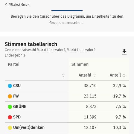
© IVU.elect GmbH
Bewegen Sie den Cursor über das Diagramm, um Einzelheiten zu den
Gruppen anzusehen.
Stimmen tabellarisch
Stimmen
Gemeinderatswahl Markt Indersdorf, Markt Indersdorf
file_download
tabellarisch
Endergebnis
Partei
Stimmen
Anzahl
Anteil
CSU
38.710
32,9 %
FW
23.115
19,7 %
GRÜNE
8.873
7,5 %
SPD
11.399
9,7 %
Um(welt)denken
12.107
10,3 %