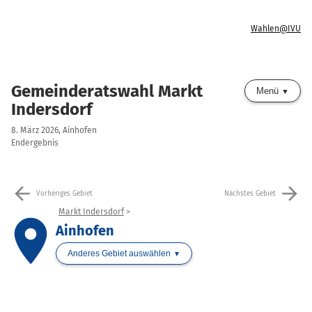
Wahlen@IVU
Gemeinderatswahl Markt
Menü
Indersdorf
8. März 2026, Ainhofen
Endergebnis
arrow_back
arrow_forward
Vorheriges Gebiet
Nächstes Gebiet
Markt Indersdorf
place
Ainhofen
Anderes Gebiet auswählen