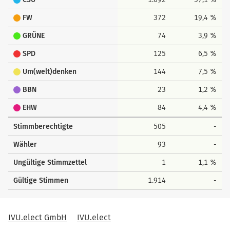
nach oben
FW
372
19,4 %
GRÜNE
74
3,9 %
SPD
125
6,5 %
Um(welt)denken
144
7,5 %
BBN
23
1,2 %
EHW
84
4,4 %
Stimmberechtigte
505
-
Wähler
93
-
Ungültige Stimmzettel
1
1,1 %
Gültige Stimmen
1.914
-
IVU.elect GmbH
IVU.elect